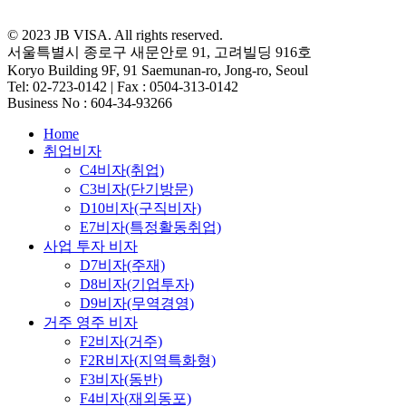
© 2023 JB VISA. All rights reserved.
서울특별시 종로구 새문안로 91, 고려빌딩 916호
Koryo Building 9F, 91 Saemunan-ro, Jong-ro, Seoul
Tel: 02-723-0142 | Fax : 0504-313-0142
Business No : 604-34-93266
Close
Home
Menu
취업비자
C4비자(취업)
C3비자(단기방문)
D10비자(구직비자)
E7비자(특정활동취업)
사업 투자 비자
D7비자(주재)
D8비자(기업투자)
D9비자(무역경영)
거주 영주 비자
F2비자(거주)
F2R비자(지역특화형)
F3비자(동반)
F4비자(재외동포)