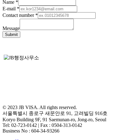
Name
*
E-mail
*
Contact number
*
Message
Submit
© 2023 JB VISA. All rights reserved.
서울특별시 종로구 새문안로 91, 고려빌딩 916호
Koryo Building 9F, 91 Saemunan-ro, Jong-ro, Seoul
Tel: 02-723-0142 | Fax : 0504-313-0142
Business No : 604-34-93266