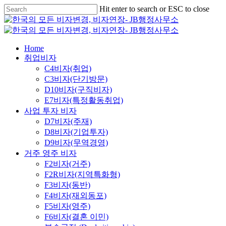
Skip
Hit enter to search or ESC to close
to
Close
main
Search
content
Menu
Home
취업비자
C4비자(취업)
C3비자(단기방문)
D10비자(구직비자)
E7비자(특정활동취업)
사업 투자 비자
D7비자(주재)
D8비자(기업투자)
D9비자(무역경영)
거주 영주 비자
F2비자(거주)
F2R비자(지역특화형)
F3비자(동반)
F4비자(재외동포)
F5비자(영주)
F6비자(결혼 이민)