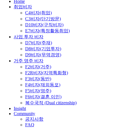
Close
Home
Menu
취업비자
C4비자(취업)
C3비자(단기방문)
D10비자(구직비자)
E7비자(특정활동취업)
사업 투자 비자
D7비자(주재)
D8비자(기업투자)
D9비자(무역경영)
거주 영주 비자
F2비자(거주)
F2R비자(지역특화형)
F3비자(동반)
F4비자(재외동포)
F5비자(영주)
F6비자(결혼 이민)
복수국적 (Dual citizenship)
Insight
Community
공지사항
FAQ